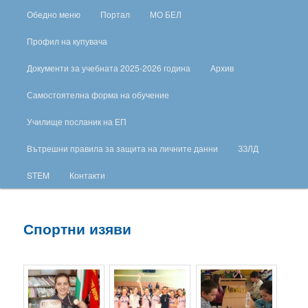
Обедно меню
Портал
МО БЕЛ
Профил на купувача
Документи за учебната 2025-2026 година
Архив
Самостоятелна форма на обучение
Училище посланик на ЕП
Вътрешни правила за защита на личните данни
ЗЗЛД
STEM
Контакти
Спортни изяви