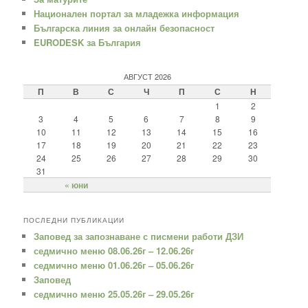
Национален портал за младежка информация
Българска линия за онлайн безопасност
EURODESK за България
АВГУСТ 2026
П
В
С
Ч
П
С
Н
1
2
3
4
5
6
7
8
9
10
11
12
13
14
15
16
17
18
19
20
21
22
23
24
25
26
27
28
29
30
31
« юни
ПОСЛЕДНИ ПУБЛИКАЦИИ
Заповед за запознаване с писмени работи ДЗИ
седмично меню 08.06.26г – 12.06.26г
седмично меню 01.06.26г – 05.06.26г
Заповед
седмично меню 25.05.26г – 29.05.26г