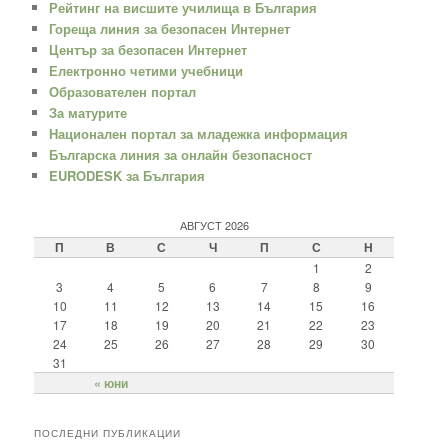
Рейтинг на висшите училища в България
Гореща линия за безопасен Интернет
Център за безопасен Интернет
Електронно четими учебници
Образователен портал
За матурите
Национален портал за младежка информация
Българска линия за онлайн безопасност
EURODESK за България
АВГУСТ 2026
П
В
С
Ч
П
С
Н
1
2
3
4
5
6
7
8
9
10
11
12
13
14
15
16
17
18
19
20
21
22
23
24
25
26
27
28
29
30
31
« юни
ПОСЛЕДНИ ПУБЛИКАЦИИ