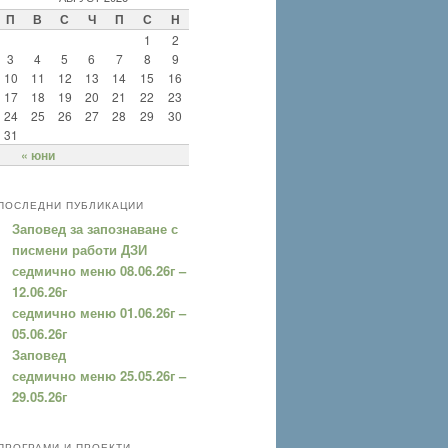
П
В
С
Ч
П
С
Н
1
2
3
4
5
6
7
8
9
10
11
12
13
14
15
16
17
18
19
20
21
22
23
24
25
26
27
28
29
30
31
« юни
ПОСЛЕДНИ ПУБЛИКАЦИИ
Заповед за запознаване с
писмени работи ДЗИ
седмично меню 08.06.26г –
12.06.26г
седмично меню 01.06.26г –
05.06.26г
Заповед
седмично меню 25.05.26г –
29.05.26г
ПРОГРАМИ И ПРОЕКТИ