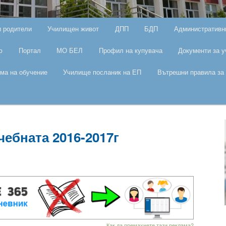
и родители
Училищен живот
ДПП
БДП
Административн
ю
Портал
МО БЕЛ
Профил на купувача
Документи за у
ма на обучение
Училище посланик на ЕП
Вътрешни правила за 
чебната 2016-2017г
Как да премахнете тази реклама?