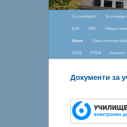
Основно
За училището
За ученици 
Към
меню
ДЗИ
НВО
Обедно мен
основното
Архив
Самостоятелна фор
съдържание
ЗЗЛД
STEM
Контакти
Документи за у