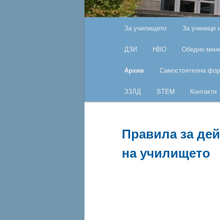
Основно
За училището
За ученици 
Към
меню
ДЗИ
НВО
Обедно мен
основното
Архив
Самостоятелна фор
съдържание
ЗЗЛД
STEM
Контакти
Правила за дей
на училището