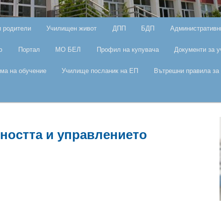
и родители
Училищен живот
ДПП
БДП
Административн
ю
Портал
МО БЕЛ
Профил на купувача
Документи за у
ма на обучение
Училище посланик на ЕП
Вътрешни правила за 
ността и управлението