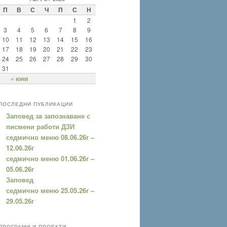
П
В
С
Ч
П
С
Н
1
2
3
4
5
6
7
8
9
10
11
12
13
14
15
16
17
18
19
20
21
22
23
24
25
26
27
28
29
30
31
« юни
ПОСЛЕДНИ ПУБЛИКАЦИИ
Заповед за запознаване с
писмени работи ДЗИ
седмично меню 08.06.26г –
12.06.26г
седмично меню 01.06.26г –
05.06.26г
Заповед
седмично меню 25.05.26г –
29.05.26г
ПРОГРАМИ И ПРОЕКТИ