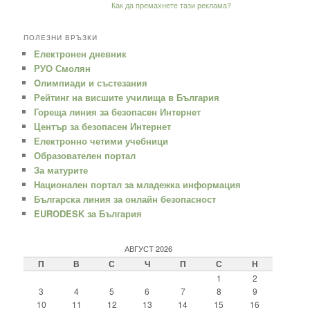
Как да премахнете тази реклама?
ПОЛЕЗНИ ВРЪЗКИ
Електронен дневник
РУО Смолян
Oлимпиади и състезания
Рейтинг на висшите училища в България
Гореща линия за безопасен Интернет
Център за безопасен Интернет
Електронно четими учебници
Образователен портал
За матурите
Национален портал за младежка информация
Българска линия за онлайн безопасност
EURODESK за България
АВГУСТ 2026
П
В
С
Ч
П
С
Н
1
2
3
4
5
6
7
8
9
10
11
12
13
14
15
16