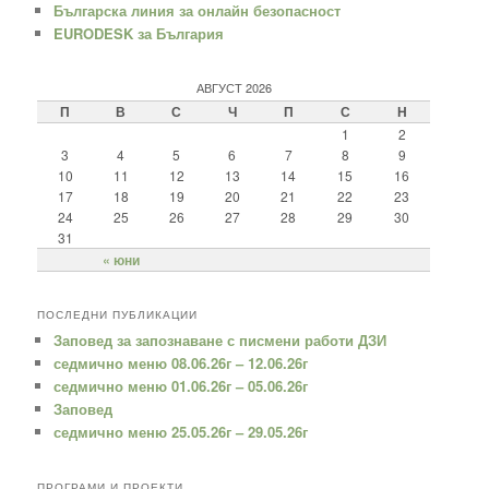
Българска линия за онлайн безопасност
EURODESK за България
АВГУСТ 2026
П
В
С
Ч
П
С
Н
1
2
3
4
5
6
7
8
9
10
11
12
13
14
15
16
17
18
19
20
21
22
23
24
25
26
27
28
29
30
31
« юни
ПОСЛЕДНИ ПУБЛИКАЦИИ
Заповед за запознаване с писмени работи ДЗИ
седмично меню 08.06.26г – 12.06.26г
седмично меню 01.06.26г – 05.06.26г
Заповед
седмично меню 25.05.26г – 29.05.26г
ПРОГРАМИ И ПРОЕКТИ