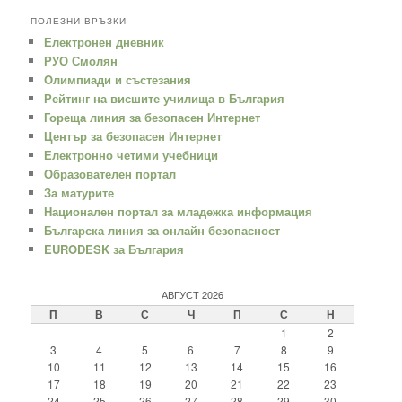
ПОЛЕЗНИ ВРЪЗКИ
Електронен дневник
РУО Смолян
Oлимпиади и състезания
Рейтинг на висшите училища в България
Гореща линия за безопасен Интернет
Център за безопасен Интернет
Електронно четими учебници
Образователен портал
За матурите
Национален портал за младежка информация
Българска линия за онлайн безопасност
EURODESK за България
АВГУСТ 2026
П
В
С
Ч
П
С
Н
1
2
3
4
5
6
7
8
9
10
11
12
13
14
15
16
17
18
19
20
21
22
23
24
25
26
27
28
29
30