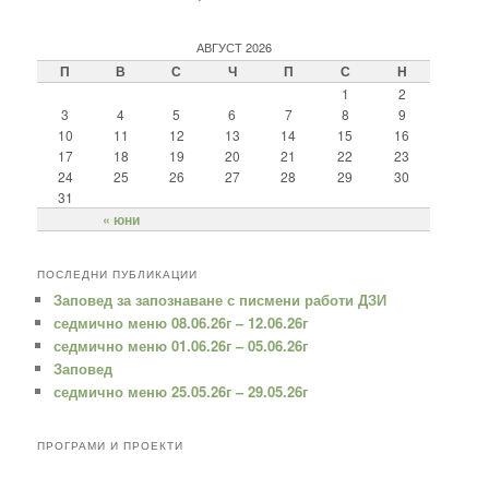
АВГУСТ 2026
П
В
С
Ч
П
С
Н
1
2
3
4
5
6
7
8
9
10
11
12
13
14
15
16
17
18
19
20
21
22
23
24
25
26
27
28
29
30
31
« юни
ПОСЛЕДНИ ПУБЛИКАЦИИ
Заповед за запознаване с писмени работи ДЗИ
седмично меню 08.06.26г – 12.06.26г
седмично меню 01.06.26г – 05.06.26г
Заповед
седмично меню 25.05.26г – 29.05.26г
ПРОГРАМИ И ПРОЕКТИ